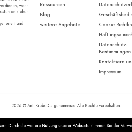
Ressourcen
Datenschutzer
 verdienen, wenn
Kosten entstehen.
Blog
Geschäftsbed
eneriert und
weitere Angebote
Cookie-Richtlin
Haftungsaussch
Datenschutz-
Bestimmungen
Kontaktiere un
Impressum
2026 © Anti-Krebs-Diätgeheimnisse. Alle Rechte vorbehalten.
ssern. Durch die weitere Nutzung unserer Webseite stimmen Sie der Verw