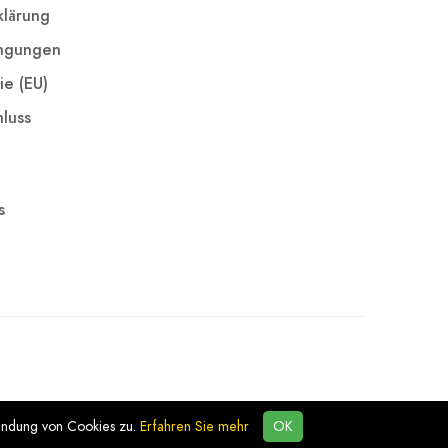
klärung
ingungen
ie (EU)
luss
s
endung von Cookies zu.
Erfahren Sie mehr
OK