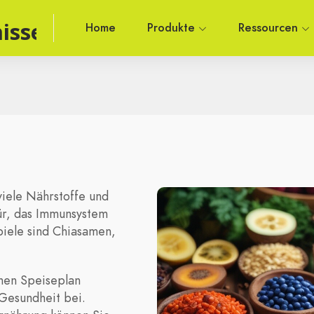
isse
Home
Produkte
Ressourcen
viele Nährstoffe und
für, das Immunsystem
piele sind Chiasamen,
chen Speiseplan
 Gesundheit bei.