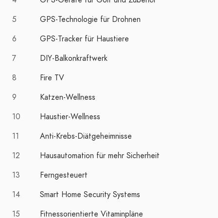
4
GPS-Geräte für Golf und Zubehör
5
GPS-Technologie für Drohnen
6
GPS-Tracker für Haustiere
7
DIY-Balkonkraftwerk
8
Fire TV
9
Katzen-Wellness
10
Haustier-Wellness
11
Anti-Krebs-Diätgeheimnisse
12
Hausautomation für mehr Sicherheit
13
Ferngesteuert
14
Smart Home Security Systems
15
Fitnessorientierte Vitaminpläne