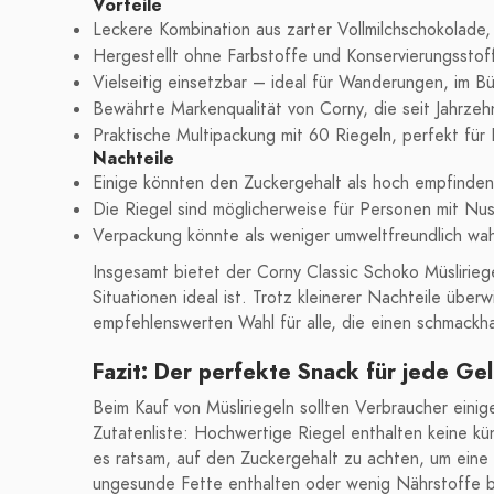
Vorteile
Leckere Kombination aus zarter Vollmilchschokolade
Hergestellt ohne Farbstoffe und Konservierungsstof
Vielseitig einsetzbar – ideal für Wanderungen, im Bü
Bewährte Markenqualität von Corny, die seit Jahrze
Praktische Multipackung mit 60 Riegeln, perfekt für 
Nachteile
Einige könnten den Zuckergehalt als hoch empfinden
Die Riegel sind möglicherweise für Personen mit Nuss
Verpackung könnte als weniger umweltfreundlich w
Insgesamt bietet der Corny Classic Schoko Müsliriege
Situationen ideal ist. Trotz kleinerer Nachteile über
empfehlenswerten Wahl für alle, die einen schmackh
Fazit: Der perfekte Snack für jede Ge
Beim Kauf von Müsliriegeln sollten Verbraucher einig
Zutatenliste: Hochwertige Riegel enthalten keine kü
es ratsam, auf den Zuckergehalt zu achten, um eine 
ungesunde Fette enthalten oder wenig Nährstoffe b