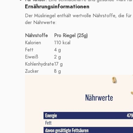
Ernährungsinformationen
Der Müsliriegel enthält wertvolle Nährstoffe, die fü
der Nährwerte:
Nährstoffe
Pro Riegel (25g)
Kalorien
110 kcal
Fett
4 g
Eiweiß
2 g
Kohlenhydrate
17 g
Zucker
8 g