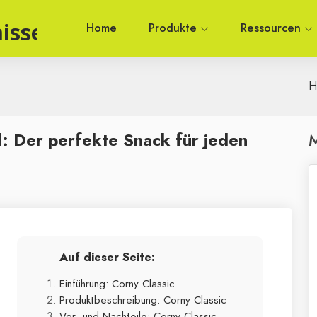
isse
Home
Produkte
Ressourcen
H
l: Der perfekte Snack für jeden
M
Auf dieser Seite:
Einführung: Corny Classic
Produktbeschreibung: Corny Classic
Vor- und Nachteile: Corny Classic